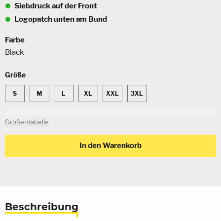
Siebdruck auf der Front
Logopatch unten am Bund
Farbe
Black
Größe
S
M
L
XL
XXL
3XL
Größentabelle
In den Warenkorb
Beschreibung