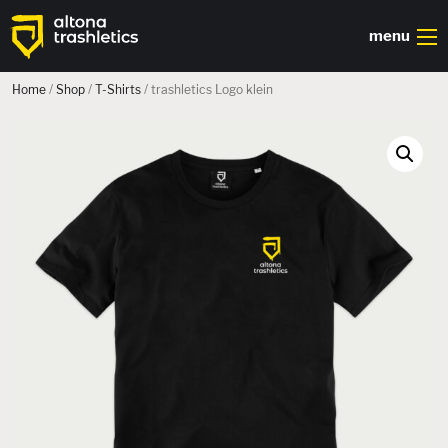
menu
Home
/
Shop
/
T-Shirts
/
trashletics Logo klein